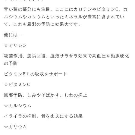
青い葉の部分にも注目。ここにはカロテンやビタミン
C
、カ
ルシウムやカリウムといったミネラルが豊富に含まれてい
て、これも風邪の予防に効果大です。
他には…
☆
アリシン
殺菌作用、疲労回復、血液サラサラ効果で高血圧や動脈硬化
の予防
ビタミン
B
１の吸収をサポート
☆
ビタミン
C
風邪予防、しみやそばかす、しわの抑止
☆
カルシウム
イライラの抑制、骨を丈夫にする効果
☆
カリウム