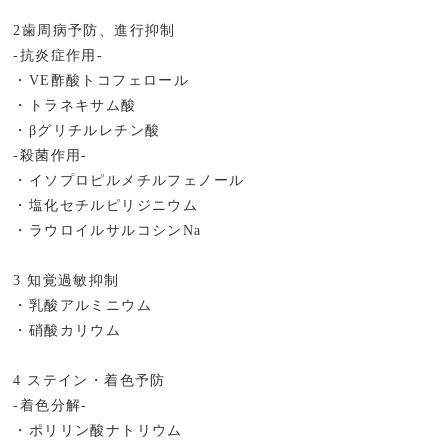
2歯周病予防、進行抑制
-抗炎症作用-
・VE酢酸トコフェロール
・トラネキサム酸
・βグリチルレチン酸
-殺菌作用-
・イソプロピルメチルフェノール
・塩化セチルピリジニウム
・ラウロイルサルコシンNa
3 知覚過敏抑制
・乳酸アルミニウム
・硝酸カリウム
4 ステイン・着色予防
-着色分解-
・ポリリン酸ナトリウム