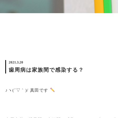
2021.3.20
歯周病は家族間で感染する？
♪ヽ(´▽｀)/ 真田です