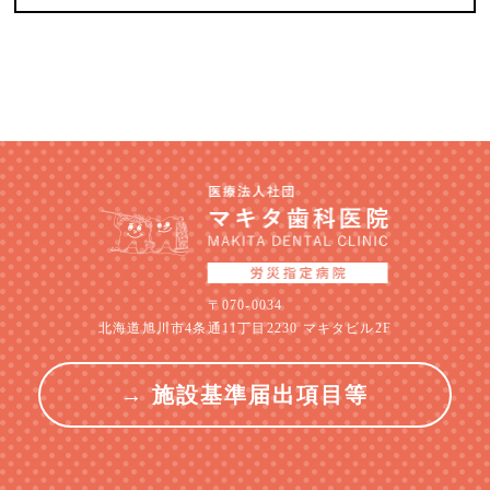
〒070-0034
北海道旭川市4条通11丁目2230 マキタビル2F
→ 施設基準届出項目等