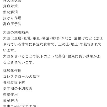
冷え症改善
貧血対策
便秘解消
抗がん作用
高血圧予防
大豆の栄養効果
大豆は豆腐･豆乳･納豆･醤油･味噌･きなこ･油揚げなどに加工
されている非常に身近な食材で、土の上(地上)で栽培されて
います。
大豆を食べることで以下のような美容･健康に良い効果があ
るとされています。
抗酸化作用
コレステロールの低下
骨粗鬆症予防
更年期の不調改善
整腸作用
便秘解消
集中力や記憶力の向上