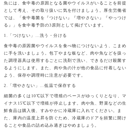
魚には、食中毒の原因となる菌やウイルスがいることを前提
として考え、その取り扱いに気を付けましょう。厚生労働省
では、「食中毒菌を『つけない』『増やさない』『やっつけ
る』」を食中毒予防の3原則として掲げています。
1.「つけない」…洗う・分ける
食中毒の原因菌やウイルスを食べ物につけないよう、こまめ
に手を洗いましょう。包丁やまな板など、肉や魚などを扱っ
た調理器具は使用するごとに洗剤で洗い、できるだけ殺菌す
るようにします。また、肉や魚の汁が他の食品に付着しない
よう、保存や調理時に注意が必要です。
2.「増やさない」…低温で保存する
細菌の多くは10℃以下で増殖のペースがゆっくりとなり、マ
イナス15℃以下で増殖が停止します。肉や魚、野菜などの生
鮮食品は購入後、すみやかに冷蔵庫に入れてください。ま
た、庫内の温度上昇を防ぐため、冷蔵庫のドアを頻繁に開け
ることや食品の詰め込み過ぎはやめましょう。