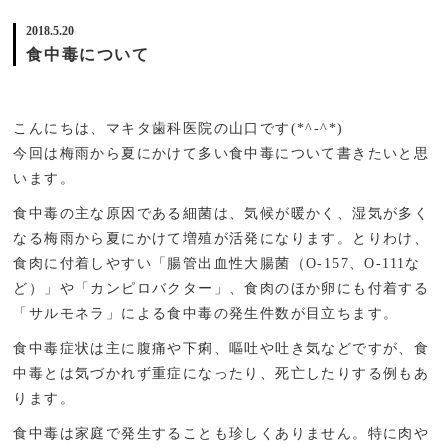
2018.5.20
食中毒について
こんにちは、マキタ歯科医院の山口です(*^-^*)
今回は梅雨から夏にかけて多い食中毒について書きたいと思
います。
食中毒の主な原因である細菌は、気候が暖かく、湿気が多く
なる梅雨から夏にかけて増殖が活発になります。とりわけ、
食肉に付着しやすい「腸管出血性大腸菌（O-157、O-111な
ど）」や「カンピロバクター」、食肉のほか卵にも付着する
「サルモネラ」による食中毒の発生件数が目立ちます。
食中毒症状は主に腹痛や下痢、嘔吐や吐き気などですが、食
中毒とは気づかれず重症になったり、死亡したりする例もあ
ります。
食中毒は家庭で発生することも珍しくありません。特に肉や