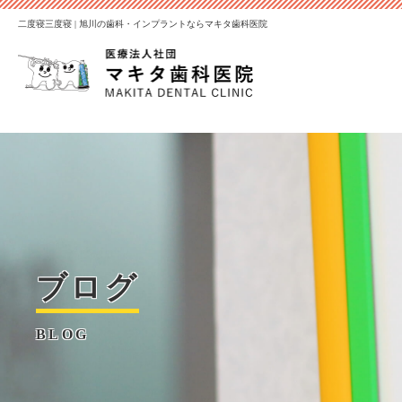
二度寝三度寝 | 旭川の歯科・インプラントならマキタ歯科医院
ブログ
BLOG